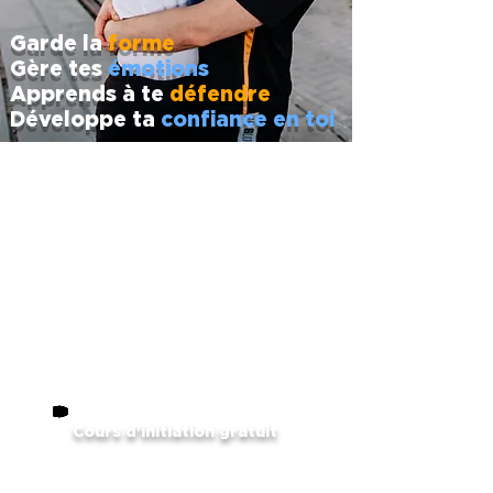
Garde la
forme
Gère tes
émotions
Apprends à te
défendre
Développe ta
confiance en toi
Cours d'initiation gratuit