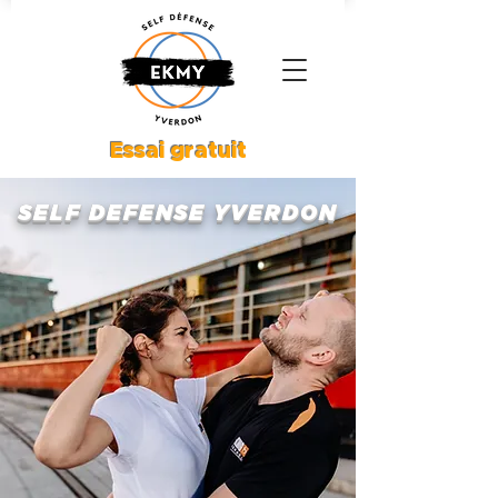
Essai gratuit
SELF
DEFENSE
YVERDON