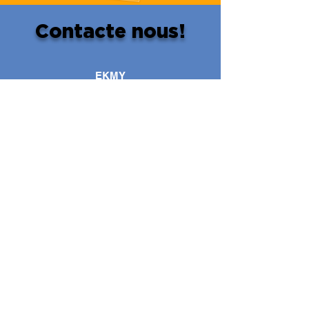
Contacte nous!
EKMY
Rue Clendy 9
1400 Yverdon-les-Bains
WHATSAPP: 078/841.82.90
info@ekmy.ch
Inscris toi au cours d'essai
offert!
Nous fixerons une date qui te convient!